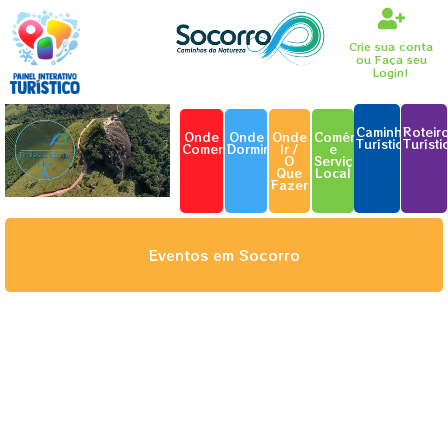
Crie sua conta
ou Faça seu
Login!
Caminhos
Roteir
Onde
Onde
Onde
Comércio
Turísticos
Turísti
Comer
Dormir
Ir /
e
O
Serviço
Que
Local
Fazer
Eventos em Socorro