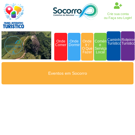
Crie sua conta
ou Faça seu Login!
Caminhos
Roteiro
Onde
Onde
Onde
Comércio
Turísticos
Turístic
Comer
Dormir
Ir /
e
O Que
Serviço
Fazer
Local
Eventos em Socorro