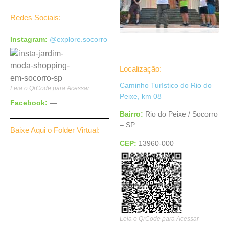
Redes Sociais:
Instagram:
@explore.socorro
Localização:
Caminho Turístico do Rio do
Leia o QrCode para Acessar
Peixe, km 08
Facebook:
—
Bairro:
Rio do Peixe / Socorro
– SP
Baixe Aqui o Folder Virtual:
CEP:
13960-000
Leia o QrCode para Acessar