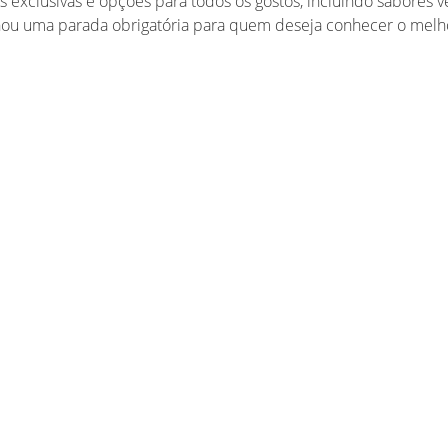
s exclusivas e opções para todos os gostos, incluindo sabore
tornou uma parada obrigatória para quem deseja conhecer o melh