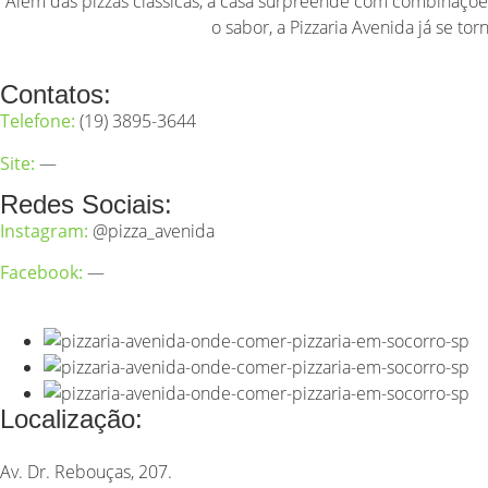
Além das pizzas clássicas, a casa surpreende com combinaçõe
o sabor, a Pizzaria Avenida já se 
Contatos:
Telefone:
(19) 3895-3644
Site:
—
Redes Sociais:
Instagram:
@pizza_avenida
Facebook:
—
Localização:
Av. Dr. Rebouças, 207.