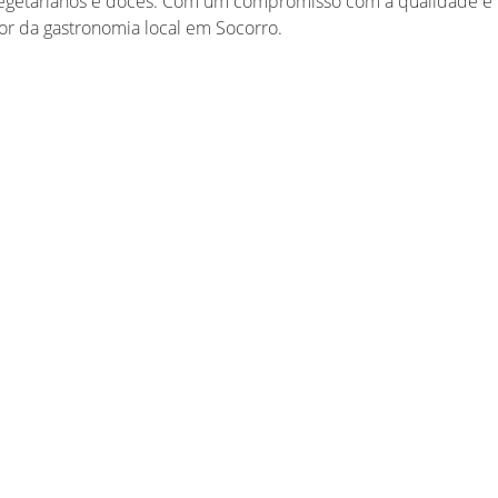
s vegetarianos e doces. Com um compromisso com a qualidade e
or da gastronomia local em Socorro.