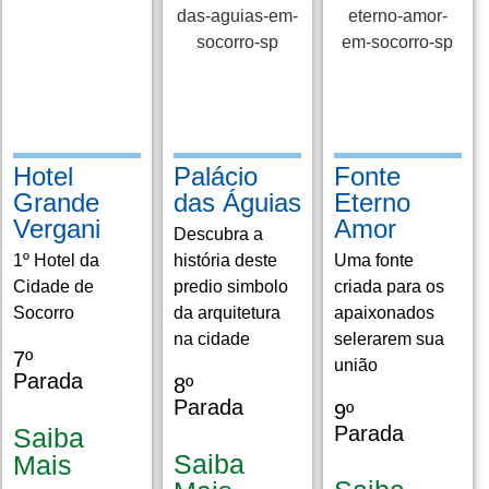
Hotel
Palácio
Fonte
Grande
das Águias
Eterno
Vergani
Amor
Descubra a
1º Hotel da
história deste
Uma fonte
Cidade de
predio simbolo
criada para os
Socorro
da arquitetura
apaixonados
na cidade
selerarem sua
7º
união
Parada
8º
Parada
9º
Parada
Saiba
Saiba
Mais