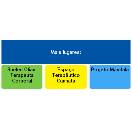
Mais lugares:
Suelen Oliani
Espaço
Projeto Mandala
Terapeuta
Terapêutico
Corporal
Cunhatã