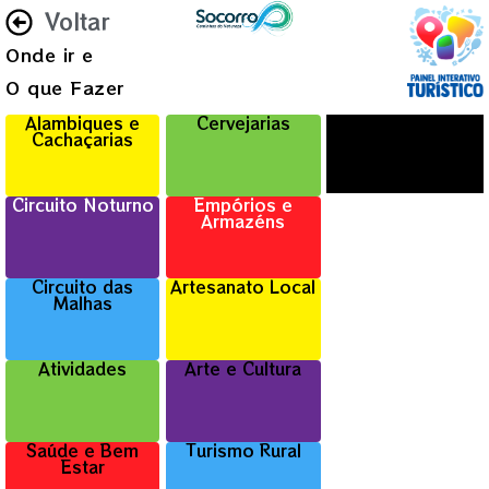
Voltar
Onde ir e
O que Fazer
Alambiques e
Cervejarias
Cachaçarias
Circuito Noturno
Empórios e
Armazéns
Circuito das
Artesanato Local
Malhas
Atividades
Arte e Cultura
Saúde e Bem
Turismo Rural
Estar